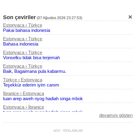
Son çeviriler
(
07 Ağustos 2026 23:27:53
)
Estonyaca › Türkçe
Pakai bahasa indonesia
Estonyaca › Türkçe
Bahasa indonesia
Estonyaca › Türkçe
Vonselku tidak bisa terjemah
Estonyaca › Türkçe
Baik, Bagaimana pula kabarmu.
Türkçe › Estonyaca
Teşekkür ederim iyim canım
İbranice › Estonyaca
tuan arep aweh nyog hadiah singa mbok
Estonyaca › İbranice
tuan arep aweh nyog hadiah singa mbok
devamını göster›
Estonyaca › Türkçe
tuan arep aweh nyog hadiah singa mbok
ADS - REKLAMLAR
Türkçe › Estonyaca